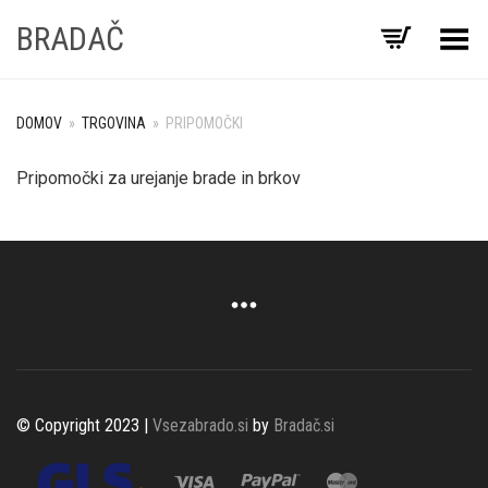
BRADAČ
Preklopi meni
DOMOV
»
TRGOVINA
»
PRIPOMOČKI
Pripomočki za urejanje brade in brkov
© Copyright 2023 |
Vsezabrado.si
by
Bradač.si